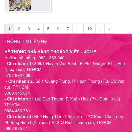
1
2
3
4
5
6
7
...
12
›
»
THÔNG TIN LIÊN HỆ
HỆ THỐNG NHÀ HÀNG THOÁNG VIỆT - JOLIE
Hotline hệ thống : 0901 383 940
- Chi nhánh 1:
309/1 Huỳnh Văn Bánh, P. Phú Nhuận (P11, Phú
Nhuận cũ), TP.HCM
0787 992 008
- Chi nhánh 2:
Số 1 Quang Trung, P. Hạnh Thông (P.3, Gò Vấp
cũ), TP.HCM
0989 345 671
- Chi nhánh 3:
122 Cao Thắng, P. Xuân Hòa (P.4, Quận 3 cũ),
TP.HCM
0984 456 781
- Chi nhánh 4:
Nhà Hàng Tiệc Cưới Jolie - 177 Phan Chu Trinh,
Phường Bình Lợi Trung ( P.13 Q.Bình Thạnh cũ), TP.HCM
0963 675 511