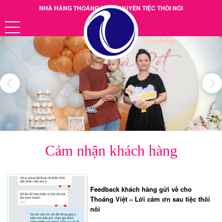
NHÀ HÀNG THOÁNG VIỆT CHUYÊN TIỆC THÔI NÔI
Hotline: 0901.38.39.40
Cảm nhận khách hàng
Feedback khách hàng gửi về cho
Thoáng Việt – Lời cảm ơn sau tiệc thôi
nôi