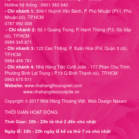
Hotline hệ thống : 0901 383 940
- Chi nhánh 1:
309/1 Huỳnh Văn Bánh, P. Phú Nhuận (P11, Phú
Nhuận cũ), TP.HCM
0787 992 008
- Chi nhánh 2:
Số 1 Quang Trung, P. Hạnh Thông (P.3, Gò Vấp
cũ), TP.HCM
0989 345 671
- Chi nhánh 3:
122 Cao Thắng, P. Xuân Hòa (P.4, Quận 3 cũ),
TP.HCM
0984 456 781
- Chi nhánh 4:
Nhà Hàng Tiệc Cưới Jolie - 177 Phan Chu Trinh,
Phường Bình Lợi Trung ( P.13 Q.Bình Thạnh cũ), TP.HCM
0963 675 511
Website:
www.nhahangthoangviet.com
www.nhahangtieccuoijolie.vn
Copyright © 2017 Nhà Hàng Thoáng Việt. Web Design Nasani
THỜI GIAN HOẠT ĐỘNG
Thời Gian: 10h - 23h từ thứ 2 đến chủ nhật
Ngày lễ: 10h - 23h ngày lễ kể cả thứ 7 và chủ nhật