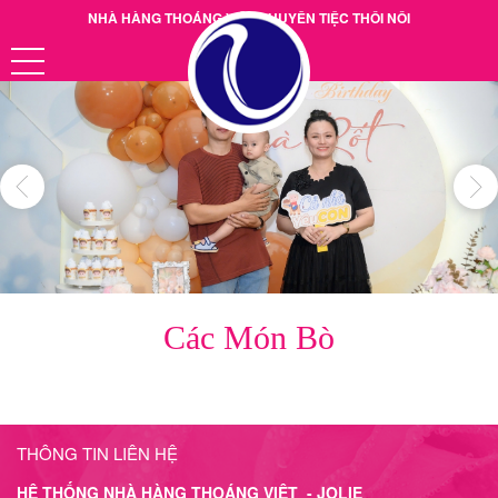
NHÀ HÀNG THOÁNG VIỆT CHUYÊN TIỆC THÔI NÔI
Hotline: 0901.38.39.40
Các Món Bò
THÔNG TIN LIÊN HỆ
HỆ THỐNG NHÀ HÀNG THOÁNG VIỆT - JOLIE