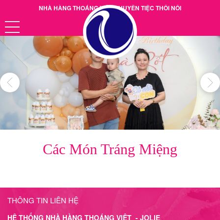
NHÀ HÀNG THOÁNG VIỆT CHUYÊN TIỆC THÔI NÔI
Hotline: 0901.38.39.40
Các Món Tráng Miệng
THÔNG TIN LIÊN HỆ
HỆ THỐNG NHÀ HÀNG THOÁNG VIỆT - JOLIE