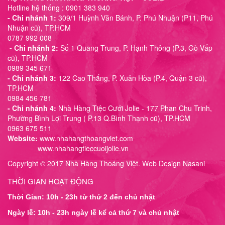
Hotline hệ thống : 0901 383 940
- Chi nhánh 1:
309/1 Huỳnh Văn Bánh, P. Phú Nhuận (P11, Phú
Nhuận cũ), TP.HCM
0787 992 008
- Chi nhánh 2:
Số 1 Quang Trung, P. Hạnh Thông (P.3, Gò Vấp
cũ), TP.HCM
0989 345 671
- Chi nhánh 3:
122 Cao Thắng, P. Xuân Hòa (P.4, Quận 3 cũ),
TP.HCM
0984 456 781
- Chi nhánh 4:
Nhà Hàng Tiệc Cưới Jolie - 177 Phan Chu Trinh,
Phường Bình Lợi Trung ( P.13 Q.Bình Thạnh cũ), TP.HCM
0963 675 511
Website:
www.nhahangthoangviet.com
www.nhahangtieccuoijolie.vn
Copyright © 2017 Nhà Hàng Thoáng Việt. Web Design Nasani
THỜI GIAN HOẠT ĐỘNG
Thời Gian: 10h - 23h từ thứ 2 đến chủ nhật
Ngày lễ: 10h - 23h ngày lễ kể cả thứ 7 và chủ nhật