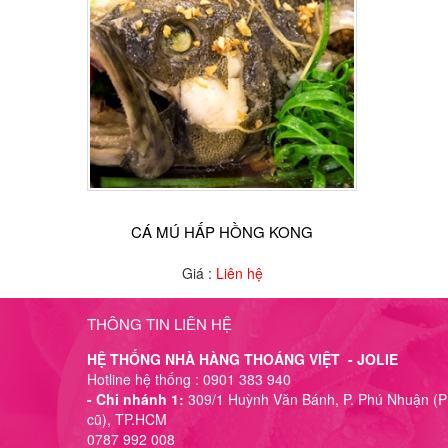
CÁ MÚ HẤP HỒNG KONG
Giá :
Liên hệ
THÔNG TIN LIÊN HỆ
HỆ THỐNG NHÀ HÀNG THOÁNG VIỆT - JOLIE
Hotline hệ thống : 0901 383 940
- Chi nhánh 1:
309/1 Huỳnh Văn Bánh, P. Phú Nhuận (P
cũ), TP.HCM
0787 992 008