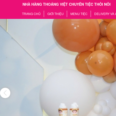
NHÀ HÀNG THOÁNG VIỆT CHUYÊN TIỆC THÔI NÔI
TRANG CHỦ
GIỚI THIỆU
MENU TIỆC
DELIVERY VÀ