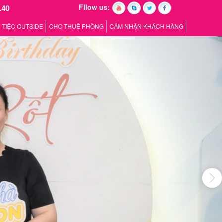
Fllow us:
.40
TIỆC OUTSIDE
CHO THUÊ PHÒNG
CẢM NHẬN KHÁCH HÀNG