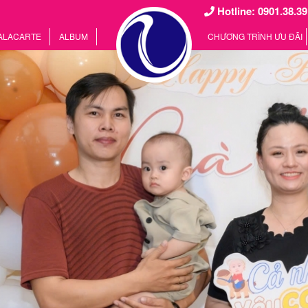
Hotline: 0901.38.39
 ALACARTE
ALBUM
CHƯƠNG TRÌNH ƯU ĐÃI