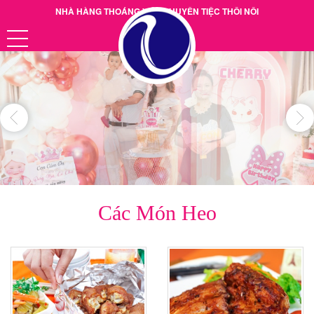
NHÀ HÀNG THOÁNG VIỆT CHUYÊN TIỆC THÔI NÔI
Hotline: 0901.38.39.40
Các Món Heo