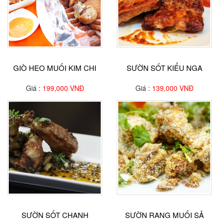
GIÒ HEO MUỐI KIM CHI
SƯỜN SỐT KIỂU NGA
Giá :
199,000 VNĐ
Giá :
139,000 VNĐ
SƯỜN SỐT CHANH
SƯỜN RANG MUỐI SẢ