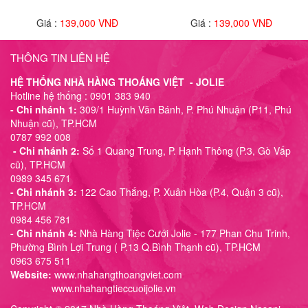
Giá :
139,000 VNĐ
Giá :
139,000 VNĐ
THÔNG TIN LIÊN HỆ
HỆ THỐNG NHÀ HÀNG THOÁNG VIỆT - JOLIE
Hotline hệ thống : 0901 383 940
- Chi nhánh 1:
309/1 Huỳnh Văn Bánh, P. Phú Nhuận (P11, Phú
Nhuận cũ), TP.HCM
0787 992 008
- Chi nhánh 2:
Số 1 Quang Trung, P. Hạnh Thông (P.3, Gò Vấp
cũ), TP.HCM
0989 345 671
- Chi nhánh 3:
122 Cao Thắng, P. Xuân Hòa (P.4, Quận 3 cũ),
TP.HCM
0984 456 781
- Chi nhánh 4:
Nhà Hàng Tiệc Cưới Jolie - 177 Phan Chu Trinh,
Phường Bình Lợi Trung ( P.13 Q.Bình Thạnh cũ), TP.HCM
0963 675 511
Website:
www.nhahangthoangviet.com
www.nhahangtieccuoijolie.vn